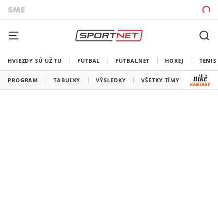
HVIEZDY SÚ UŽ TU
FUTBAL
FUTBALNET
HOKEJ
TENIS
PROGRAM
TABUĽKY
VÝSLEDKY
VŠETKY TÍMY
SLOVEN