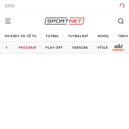
HVIEZDY SÚ UŽ TU
FUTBAL
FUTBALNET
HOKEJ
TENIS
PROGRAM
PLAY-OFF
TABUĽKA
VÝSLEDKY
ŠK