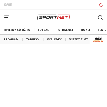
HVIEZDY SÚ UŽ TU
FUTBAL
FUTBALNET
HOKEJ
TENIS
PROGRAM
TABUĽKY
VÝSLEDKY
VŠETKY TÍMY
SLOVEN