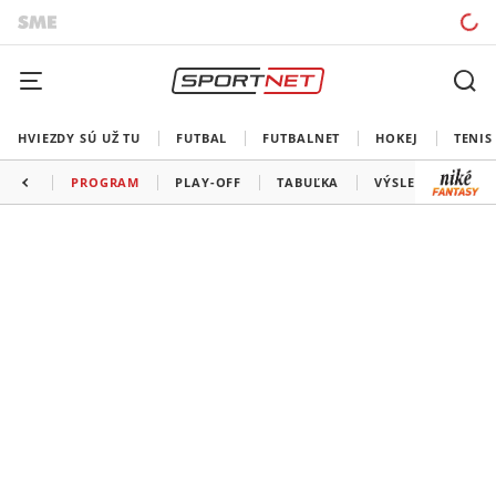
HVIEZDY SÚ UŽ TU
FUTBAL
FUTBALNET
HOKEJ
TENIS
PROGRAM
PLAY-OFF
TABUĽKA
VÝSLEDKY
ŠK