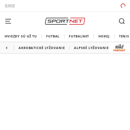
HVIEZDY SÚ UŽ TU
FUTBAL
FUTBALNET
HOKEJ
TENIS
AKROBATICKÉ LYŽOVANIE
ALPSKÉ LYŽOVANIE
BEH N