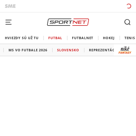
HVIEZDY SÚ UŽ TU
FUTBAL
FUTBALNET
HOKEJ
TENIS
MS VO FUTBALE 2026
SLOVENSKO
REPREZENTÁCIE
LIG