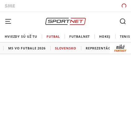
HVIEZDY SÚ UŽ TU
FUTBAL
FUTBALNET
HOKEJ
TENIS
MS VO FUTBALE 2026
SLOVENSKO
REPREZENTÁCIE
LIG