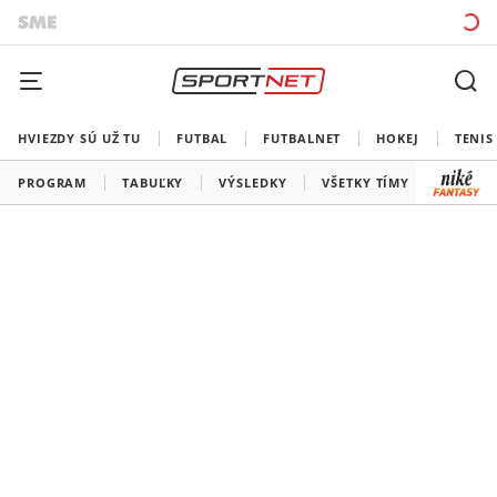
HVIEZDY SÚ UŽ TU
FUTBAL
FUTBALNET
HOKEJ
TENIS
PROGRAM
TABUĽKY
VÝSLEDKY
VŠETKY TÍMY
SLOVEN