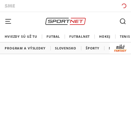
HVIEZDY SÚ UŽ TU
FUTBAL
FUTBALNET
HOKEJ
TENIS
PROGRAM A VÝSLEDKY
SLOVENSKO
ŠPORTY
MEDAILOVÁ