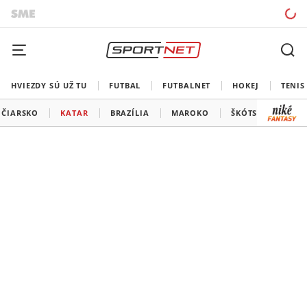
HVIEZDY SÚ UŽ TU
FUTBAL
FUTBALNET
HOKEJ
TENIS
JČIARSKO
KATAR
BRAZÍLIA
MAROKO
ŠKÓTSKO
HAI