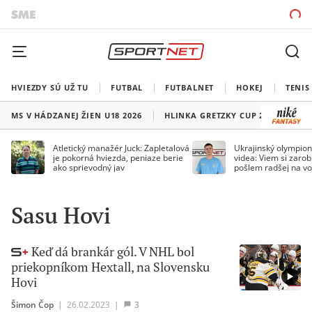
HVIEZDY SÚ UŽ TU
FUTBAL
FUTBALNET
HOKEJ
TENIS
MS V HÁDZANEJ ŽIEN U18 2026
HLINKA GRETZKY CUP 2026
LI
Atletický manažér Juck: Zapletalová
Ukrajinský olympion
je pokorná hviezda, peniaze berie
videa: Viem si zarobi
ako sprievodný jav
pošlem radšej na vo
Sasu Hovi
Keď dá brankár gól. V NHL bol
priekopníkom Hextall, na Slovensku
Hovi
Šimon Čop
|
26.02.2023
|
3