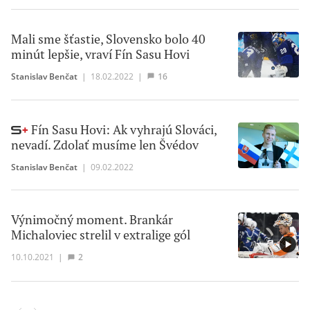
Mali sme šťastie, Slovensko bolo 40
minút lepšie, vraví Fín Sasu Hovi
Stanislav Benčat
|
18.02.2022
|
16
Fín Sasu Hovi: Ak vyhrajú Slováci,
nevadí. Zdolať musíme len Švédov
Stanislav Benčat
|
09.02.2022
Výnimočný moment. Brankár
Michaloviec strelil v extralige gól
10.10.2021
|
2