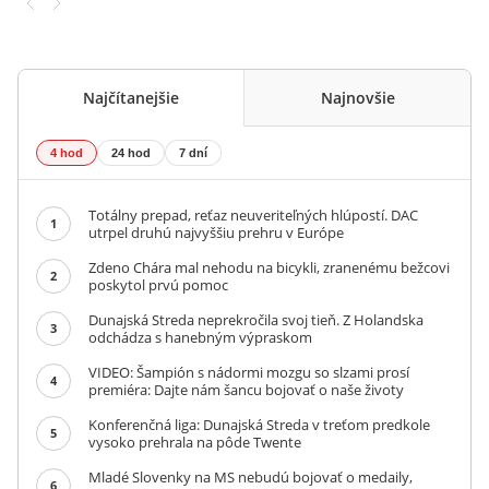
Najčítanejšie
Najnovšie
4 hod
24 hod
7 dní
Totálny prepad, reťaz neuveriteľných hlúpostí. DAC
1
utrpel druhú najvyššiu prehru v Európe
Zdeno Chára mal nehodu na bicykli, zranenému bežcovi
2
poskytol prvú pomoc
Dunajská Streda neprekročila svoj tieň. Z Holandska
3
odchádza s hanebným výpraskom
VIDEO: Šampión s nádormi mozgu so slzami prosí
4
premiéra: Dajte nám šancu bojovať o naše životy
Konferenčná liga: Dunajská Streda v treťom predkole
5
vysoko prehrala na pôde Twente
Mladé Slovenky na MS nebudú bojovať o medaily,
6