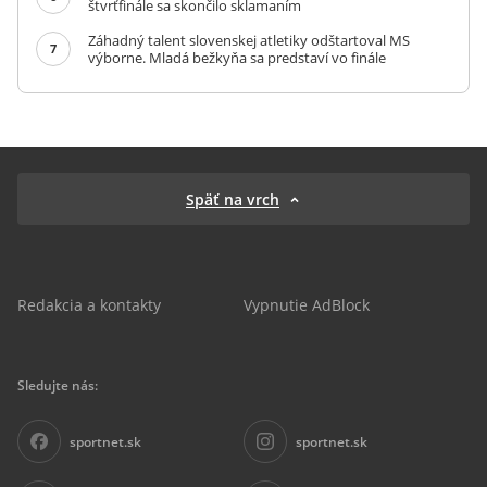
štvrťfinále sa skončilo sklamaním
Záhadný talent slovenskej atletiky odštartoval MS
7
výborne. Mladá bežkyňa sa predstaví vo finále
Späť na vrch
Redakcia a kontakty
Vypnutie AdBlock
Sledujte nás:
sportnet.sk
sportnet.sk