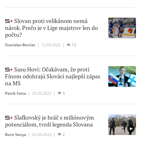
Slovan proti velikánom nemá
nárok. Prečo je v Lige majstrov len do
počtu?
Stanislav Benčat
|
12.09.2022
|
13
Sasu Hovi: Očakávam, že proti
Fínom odohrajú Slováci najlepší zápas
na MS
Patrik Fotta
|
25.05.2022
|
5
Slafkovský je hráč s miliónovým
potenciálom, tvrdí legenda Slovana
Boris Vanya
|
02.04.2022
|
2