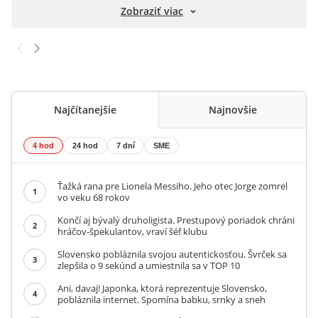
Zobraziť viac
Najčítanejšie
Najnovšie
4 hod
24 hod
7 dní
SME
Ťažká rana pre Lionela Messiho. Jeho otec Jorge zomrel
1
vo veku 68 rokov
Končí aj bývalý druholigista. Prestupový poriadok chráni
2
hráčov-špekulantov, vraví šéf klubu
Slovensko pobláznila svojou autentickosťou. Švrček sa
3
zlepšila o 9 sekúnd a umiestnila sa v TOP 10
Ani, davaj! Japonka, ktorá reprezentuje Slovensko,
4
pobláznila internet. Spomína babku, srnky a sneh