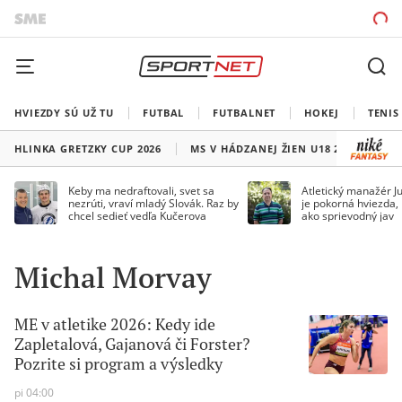
HVIEZDY SÚ UŽ TU
FUTBAL
FUTBALNET
HOKEJ
TENIS
HLINKA GRETZKY CUP 2026
MS V HÁDZANEJ ŽIEN U18 2026
HO
Keby ma nedraftovali, svet sa
Atletický manažér Ju
nezrúti, vraví mladý Slovák. Raz by
je pokorná hviezda,
chcel sedieť vedľa Kučerova
ako sprievodný jav
Michal Morvay
ME v atletike 2026: Kedy ide
Zapletalová, Gajanová či Forster?
Pozrite si program a výsledky
pi 04:00