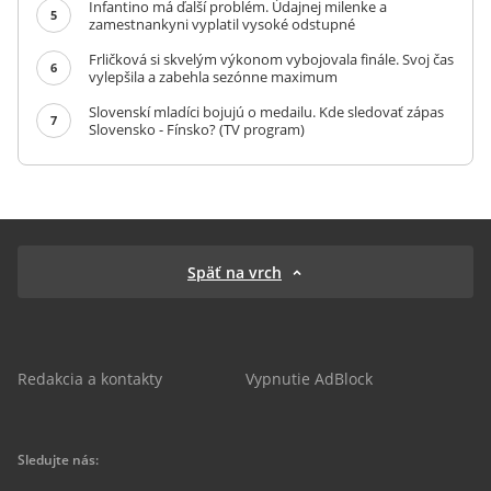
Infantino má ďalší problém. Údajnej milenke a
5
zamestnankyni vyplatil vysoké odstupné
Frličková si skvelým výkonom vybojovala finále. Svoj čas
6
vylepšila a zabehla sezónne maximum
Slovenskí mladíci bojujú o medailu. Kde sledovať zápas
7
Slovensko - Fínsko? (TV program)
Späť na vrch
Redakcia a kontakty
Vypnutie AdBlock
Sledujte nás: