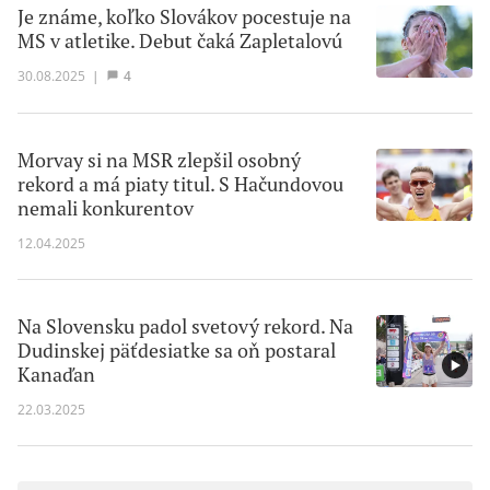
Je známe, koľko Slovákov pocestuje na
MS v atletike. Debut čaká Zapletalovú
30.08.2025
|
4
Morvay si na MSR zlepšil osobný
rekord a má piaty titul. S Hačundovou
nemali konkurentov
12.04.2025
Na Slovensku padol svetový rekord. Na
Dudinskej päťdesiatke sa oň postaral
Kanaďan
22.03.2025