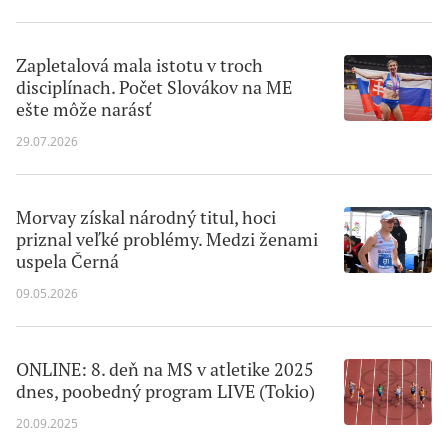
Zapletalová mala istotu v troch
disciplínach. Počet Slovákov na ME
ešte môže narásť
29.07.2026
Morvay získal národný titul, hoci
priznal veľké problémy. Medzi ženami
uspela Černá
09.05.2026
ONLINE: 8. deň na MS v atletike 2025
dnes, poobedný program LIVE (Tokio)
20.09.2025