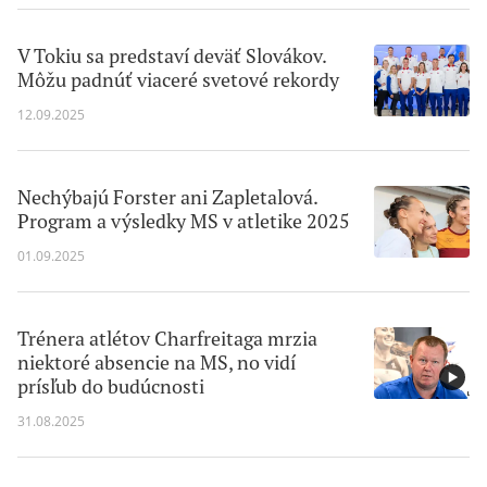
V Tokiu sa predstaví deväť Slovákov.
Môžu padnúť viaceré svetové rekordy
12.09.2025
Nechýbajú Forster ani Zapletalová.
Program a výsledky MS v atletike 2025
01.09.2025
Trénera atlétov Charfreitaga mrzia
niektoré absencie na MS, no vidí
prísľub do budúcnosti
31.08.2025