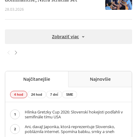
28.03.2026
Zobraziť viac
Najčítanejšie
Najnovšie
4 hod
24 hod
7 dní
SME
Hlinka Gretzky Cup 2026: Slovenskí hokejisti podľahli v
1
semifinále tímu USA
Ani, davaj! Japonka, ktorá reprezentuje Slovensko,
2
pobláznila internet. Spomína babku, srnky a sneh