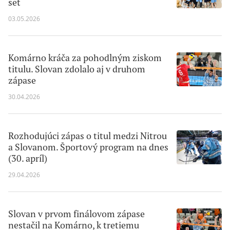
set
03.05.2026
Komárno kráča za pohodlným ziskom
titulu. Slovan zdolalo aj v druhom
zápase
30.04.2026
Rozhodujúci zápas o titul medzi Nitrou
a Slovanom. Športový program na dnes
(30. apríl)
29.04.2026
Slovan v prvom finálovom zápase
nestačil na Komárno, k tretiemu