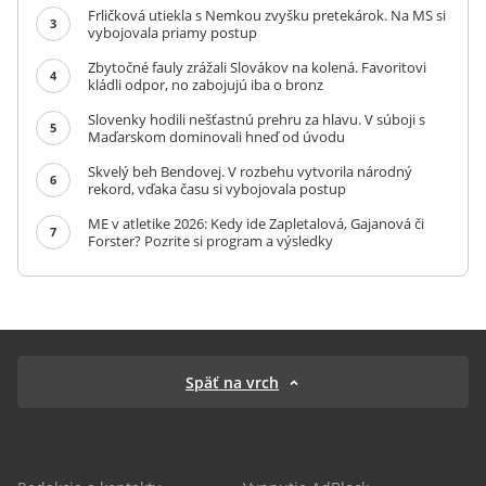
Frličková utiekla s Nemkou zvyšku pretekárok. Na MS si
3
vybojovala priamy postup
Zbytočné fauly zrážali Slovákov na kolená. Favoritovi
4
kládli odpor, no zabojujú iba o bronz
Slovenky hodili nešťastnú prehru za hlavu. V súboji s
5
Maďarskom dominovali hneď od úvodu
Skvelý beh Bendovej. V rozbehu vytvorila národný
6
rekord, vďaka času si vybojovala postup
ME v atletike 2026: Kedy ide Zapletalová, Gajanová či
7
Forster? Pozrite si program a výsledky
Späť na vrch