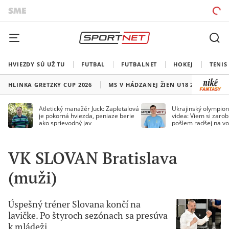
HVIEZDY SÚ UŽ TU
FUTBAL
FUTBALNET
HOKEJ
TENIS
HLINKA GRETZKY CUP 2026
MS V HÁDZANEJ ŽIEN U18 2026
HO
Atletický manažér Juck: Zapletalová
Ukrajinský olympion
je pokorná hviezda, peniaze berie
videa: Viem si zarobi
ako sprievodný jav
pošlem radšej na vo
VK SLOVAN Bratislava
(muži)
Úspešný tréner Slovana končí na
lavičke. Po štyroch sezónach sa presúva
k mládeži