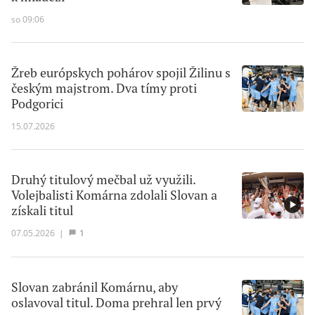
so 09:06
Žreb európskych pohárov spojil Žilinu s
českým majstrom. Dva tímy proti
Podgorici
15.07.2026
Druhý titulový mečbal už využili.
Volejbalisti Komárna zdolali Slovan a
získali titul
07.05.2026
|
1
Slovan zabránil Komárnu, aby
oslavoval titul. Doma prehral len prvý