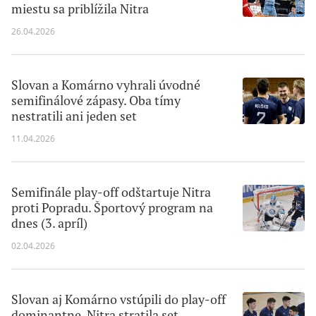
miestu sa priblížila Nitra
26.04.2026
Slovan a Komárno vyhrali úvodné
semifinálové zápasy. Oba tímy
nestratili ani jeden set
11.04.2026
Semifinále play-off odštartuje Nitra
proti Popradu. Športový program na
dnes (3. apríl)
02.04.2026
Slovan aj Komárno vstúpili do play-off
dominantne, Nitra stratila set