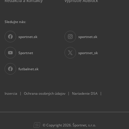
Redakcia a kontakty
Vypnutie AdBlock
Sledujte nás:
sportnet.sk
sportnet.sk
Sportnet
sportnet_sk
futbalnet.sk
|
|
|
Inzercia
Ochrana osobných údajov
Nariadenie DSA
© Copyright 2026. Športnet, s.r.o.