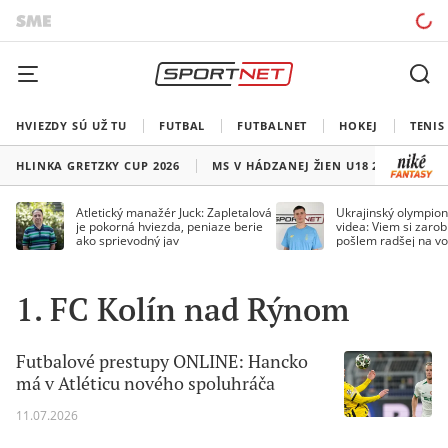
HVIEZDY SÚ UŽ TU
FUTBAL
FUTBALNET
HOKEJ
TENIS
HLINKA GRETZKY CUP 2026
MS V HÁDZANEJ ŽIEN U18 2026
HO
Atletický manažér Juck: Zapletalová
Ukrajinský olympion
je pokorná hviezda, peniaze berie
videa: Viem si zarobi
ako sprievodný jav
pošlem radšej na vo
1. FC Kolín nad Rýnom
Futbalové prestupy ONLINE: Hancko
má v Atléticu nového spoluhráča
11.07.2026