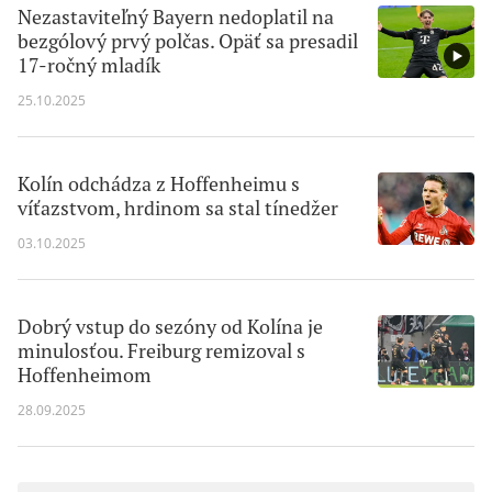
Nezastaviteľný Bayern nedoplatil na
bezgólový prvý polčas. Opäť sa presadil
17-ročný mladík
25.10.2025
Kolín odchádza z Hoffenheimu s
víťazstvom, hrdinom sa stal tínedžer
03.10.2025
Dobrý vstup do sezóny od Kolína je
minulosťou. Freiburg remizoval s
Hoffenheimom
28.09.2025