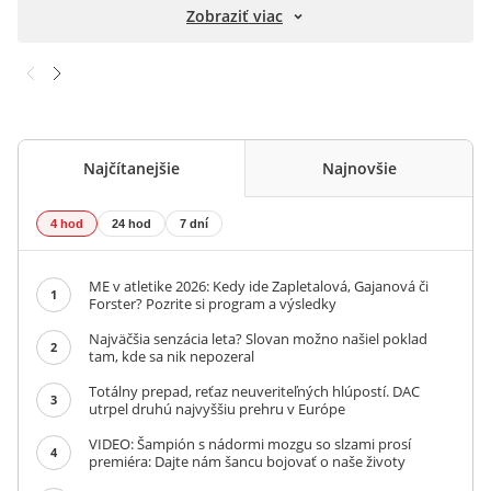
Zobraziť viac
Najčítanejšie
Najnovšie
4 hod
24 hod
7 dní
ME v atletike 2026: Kedy ide Zapletalová, Gajanová či
1
Forster? Pozrite si program a výsledky
Najväčšia senzácia leta? Slovan možno našiel poklad
2
tam, kde sa nik nepozeral
Totálny prepad, reťaz neuveriteľných hlúpostí. DAC
3
utrpel druhú najvyššiu prehru v Európe
VIDEO: Šampión s nádormi mozgu so slzami prosí
4
premiéra: Dajte nám šancu bojovať o naše životy