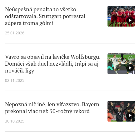
Neúspešná penalta to všetko
odštartovala. Stuttgart potrestal
súpera troma gólmi
25.01.2026
Vavro sa objavil na lavičke Wolfsburgu.
Domáci však duel nezvládli, trápi sa aj
nováčik ligy
02.11.2025
Nepozná nič iné, len víťazstvo. Bayern
prekonal viac než 30-ročný rekord
30.10.2025