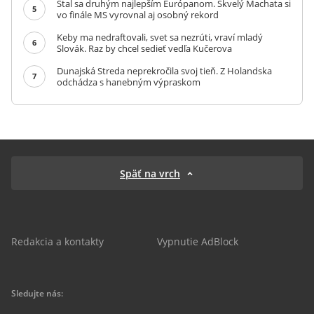
Stal sa druhým najlepším Európanom. Skvelý Machata si
5
vo finále MS vyrovnal aj osobný rekord
Keby ma nedraftovali, svet sa nezrúti, vraví mladý
6
Slovák. Raz by chcel sedieť vedľa Kučerova
Dunajská Streda neprekročila svoj tieň. Z Holandska
7
odchádza s hanebným výpraskom
Späť na vrch
Redakcia a kontakty
Vypnutie AdBlock
Sledujte nás: