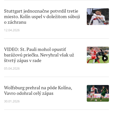
Stuttgart jednoznačne potvrdil tretie
miesto. Kolín uspel v doležitom súboji
o záchranu
12.04.2026
VIDEO: St. Pauli mohol opustiť
barážovú priečku. Nevyhral však už
štvrtý zápas v rade
05.04.2026
Wolfsburg prehral na pôde Kolína,
Vavro odohral celý zápas
30.01.2026