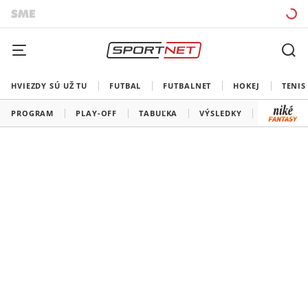
HVIEZDY SÚ UŽ TU
FUTBAL
FUTBALNET
HOKEJ
TENIS
PROGRAM
PLAY-OFF
TABUĽKA
VÝSLEDKY
ŠK SLOVA