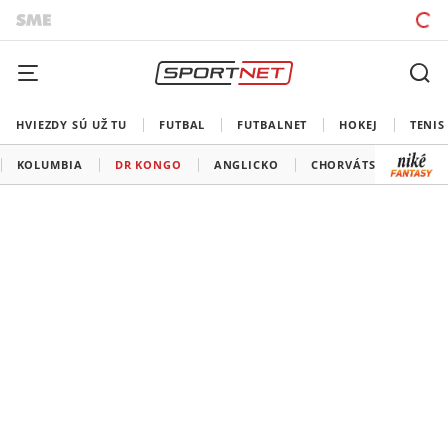
HVIEZDY SÚ UŽ TU
FUTBAL
FUTBALNET
HOKEJ
TENIS
KOLUMBIA
DR KONGO
ANGLICKO
CHORVÁTSKO
GH