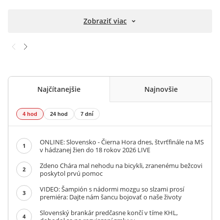
Zobraziť viac
Najčítanejšie
Najnovšie
4 hod
24 hod
7 dní
ONLINE: Slovensko - Čierna Hora dnes, štvrťfinále na MS
1
v hádzanej žien do 18 rokov 2026 LIVE
Zdeno Chára mal nehodu na bicykli, zranenému bežcovi
2
poskytol prvú pomoc
VIDEO: Šampión s nádormi mozgu so slzami prosí
3
premiéra: Dajte nám šancu bojovať o naše životy
Slovenský brankár predčasne končí v tíme KHL,
4