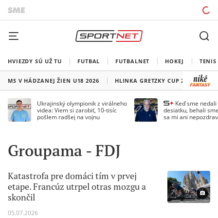
HVIEZDY SÚ UŽ TU
FUTBAL
FUTBALNET
HOKEJ
TENIS
MS V HÁDZANEJ ŽIEN U18 2026
HLINKA GRETZKY CUP 2026
LI
Ukrajinský olympionik z virálneho
Keď sme nedal
videa: Viem si zarobiť, 10-tisíc
desiatku, behali sme
pošlem radšej na vojnu
sa mi ani nepozdrav
Droppa
Groupama - FDJ
Katastrofa pre domáci tím v prvej
etape. Francúz utrpel otras mozgu a
skončil
05.07.2026