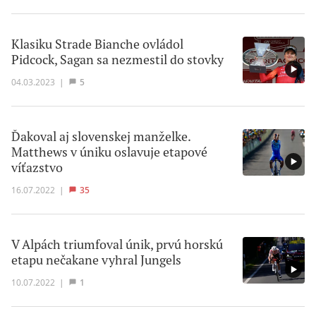
Klasiku Strade Bianche ovládol
Pidcock, Sagan sa nezmestil do stovky
04.03.2023
|
5
Ďakoval aj slovenskej manželke.
Matthews v úniku oslavuje etapové
víťazstvo
16.07.2022
|
35
V Alpách triumfoval únik, prvú horskú
etapu nečakane vyhral Jungels
10.07.2022
|
1