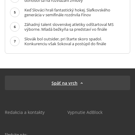
dohodol sa na rozviazaní zmluvy
Keď Slováci hrali fantastický hokej. Slafkovského
5
generácia v semifinále rozdrvila Fínov
Záhadný talent slovenskej atletiky odštartoval MS
6
výborne. Mladá bežkyňa sa predstaví vo finále
Slovák bol outsider, pri štarte skoro spadol.
7
Konkurenciu však šokoval a postúpil do finále
Späť na vrch
Redakcia a kontakty
Vypnutie AdBlock
Sledujte nás: