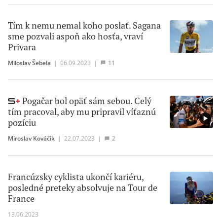
Tím k nemu nemal koho poslať. Sagana
sme pozvali aspoň ako hosťa, vraví
Privara
Miloslav Šebela
|
06.09.2023
|
11
Pogačar bol opäť sám sebou. Celý
tím pracoval, aby mu pripravil víťaznú
pozíciu
Miroslav Kováčik
|
22.07.2023
|
2
Francúzsky cyklista ukončí kariéru,
posledné preteky absolvuje na Tour de
France
13.06.2023