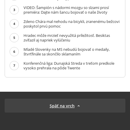
VIDEO: Šampión s nádormi mozgu so slzami prosí
3
premiéra: Dajte nám šancu bojovať o naše životy
Zdeno Chára mal nehodu na bicykli, zranenému bežcovi
4
poskytol prvú pomoc
Hradec môže mrzieť nevyužitá príležitosť. Besiktas
5
zvíťazil aj napriek vylúčeniu
Mladé Slovenky na MS nebudú bojovať o medaily,
6
štvrťfinále sa skončilo sklamaním
Konferenčná liga: Dunajská Streda v treťom predkole
7
vysoko prehrala na pôde Twente
Späť na vrch