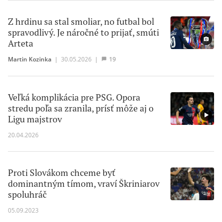
Z hrdinu sa stal smoliar, no futbal bol
spravodlivý. Je náročné to prijať, smúti
Arteta
Martin Kozinka
|
30.05.2026
|
19
Veľká komplikácia pre PSG. Opora
stredu poľa sa zranila, prísť môže aj o
Ligu majstrov
20.04.2026
Proti Slovákom chceme byť
dominantným tímom, vraví Škriniarov
spoluhráč
05.09.2023