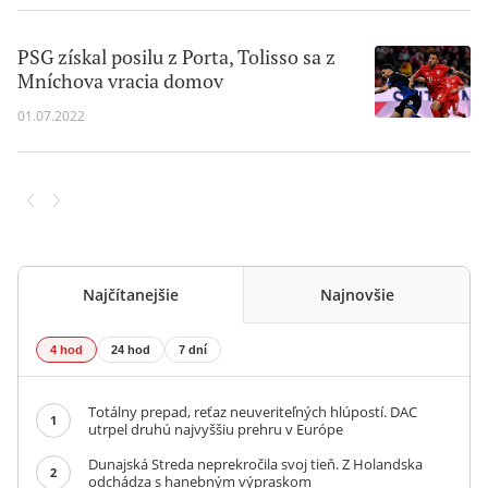
PSG získal posilu z Porta, Tolisso sa z
Mníchova vracia domov
01.07.2022
Najčítanejšie
Najnovšie
4 hod
24 hod
7 dní
Totálny prepad, reťaz neuveriteľných hlúpostí. DAC
1
utrpel druhú najvyššiu prehru v Európe
Dunajská Streda neprekročila svoj tieň. Z Holandska
2
odchádza s hanebným výpraskom