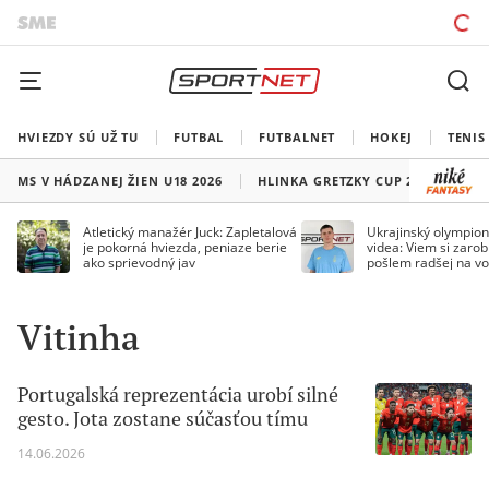
HVIEZDY SÚ UŽ TU
FUTBAL
FUTBALNET
HOKEJ
TENIS
MS V HÁDZANEJ ŽIEN U18 2026
HLINKA GRETZKY CUP 2026
LI
Atletický manažér Juck: Zapletalová
Ukrajinský olympion
je pokorná hviezda, peniaze berie
videa: Viem si zarobi
ako sprievodný jav
pošlem radšej na vo
Vitinha
Portugalská reprezentácia urobí silné
gesto. Jota zostane súčasťou tímu
14.06.2026