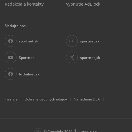
Redakcia a kontakty
Vypnutie AdBlock
Sledujte nás:
sportnet.sk
sportnet.sk
Sportnet
sportnet_sk
futbalnet.sk
|
|
|
Inzercia
Ochrana osobných údajov
Nariadenie DSA
© Copyright 2026. Športnet, s.r.o.