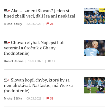
Ako sa zmení Slovan? Jeden si
hneď zbalil veci, ďalší sa ani neukázal
Michal Šášky
|
22.05.2023
|
26
Chovan zlyhal. Najlepší boli
veteráni a útočník z Ghany
(hodnotenie)
Daniel Dedina
|
16.03.2023
|
17
Slovan kopil chyby, ktoré by sa
nemali stávať. Našťastie, má Weissa
(hodnotenie)
Michal Šášky
|
09.03.2023
|
33