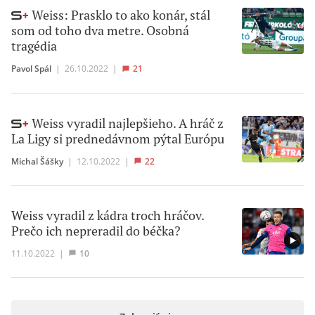
Weiss: Prasklo to ako konár, stál
som od toho dva metre. Osobná
tragédia
Pavol Spál
|
26.10.2022
|
21
Weiss vyradil najlepšieho. A hráč z
La Ligy si prednedávnom pýtal Európu
Michal Šášky
|
12.10.2022
|
22
Weiss vyradil z kádra troch hráčov.
Prečo ich nepreradil do béčka?
11.10.2022
|
10