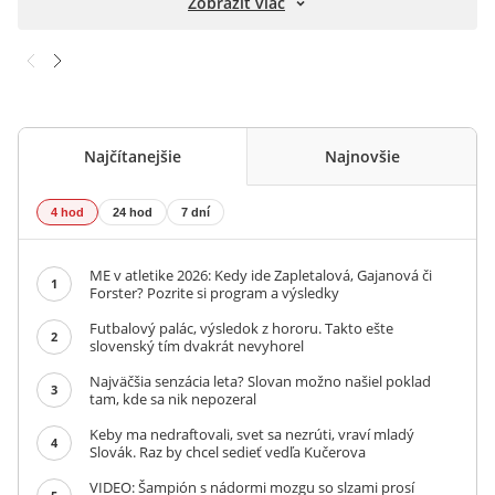
Zobraziť viac
Najčítanejšie
Najnovšie
4 hod
24 hod
7 dní
ME v atletike 2026: Kedy ide Zapletalová, Gajanová či
1
Forster? Pozrite si program a výsledky
Futbalový palác, výsledok z hororu. Takto ešte
2
slovenský tím dvakrát nevyhorel
Najväčšia senzácia leta? Slovan možno našiel poklad
3
tam, kde sa nik nepozeral
Keby ma nedraftovali, svet sa nezrúti, vraví mladý
4
Slovák. Raz by chcel sedieť vedľa Kučerova
VIDEO: Šampión s nádormi mozgu so slzami prosí