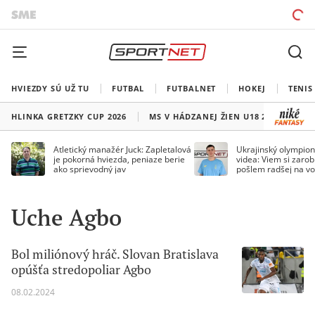
HVIEZDY SÚ UŽ TU
FUTBAL
FUTBALNET
HOKEJ
TENIS
HLINKA GRETZKY CUP 2026
MS V HÁDZANEJ ŽIEN U18 2026
HO
Atletický manažér Juck: Zapletalová
Ukrajinský olympion
je pokorná hviezda, peniaze berie
videa: Viem si zarobi
ako sprievodný jav
pošlem radšej na vo
Uche Agbo
Bol miliónový hráč. Slovan Bratislava
opúšťa stredopoliar Agbo
08.02.2024