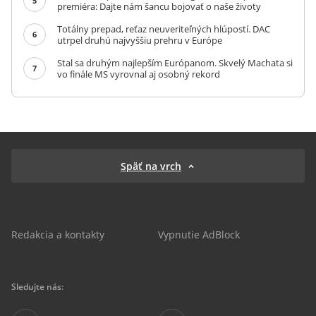
5
premiéra: Dajte nám šancu bojovať o naše životy
Totálny prepad, reťaz neuveriteľných hlúpostí. DAC
6
utrpel druhú najvyššiu prehru v Európe
Stal sa druhým najlepším Európanom. Skvelý Machata si
7
vo finále MS vyrovnal aj osobný rekord
Späť na vrch
Redakcia a kontakty
Vypnutie AdBlock
Sledujte nás: