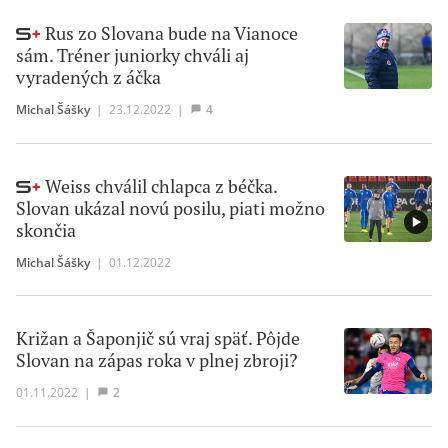
Rus zo Slovana bude na Vianoce
sám. Tréner juniorky chváli aj
vyradených z áčka
Michal Šášky
|
23.12.2022
|
4
Weiss chválil chlapca z béčka.
Slovan ukázal novú posilu, piati možno
skončia
Michal Šášky
|
01.12.2022
Križan a Šaponjič sú vraj späť. Pôjde
Slovan na zápas roka v plnej zbroji?
01.11.2022
|
2