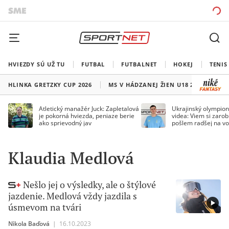
HVIEZDY SÚ UŽ TU
FUTBAL
FUTBALNET
HOKEJ
TENIS
HLINKA GRETZKY CUP 2026
MS V HÁDZANEJ ŽIEN U18 2026
HO
Atletický manažér Juck: Zapletalová
Ukrajinský olympion
je pokorná hviezda, peniaze berie
videa: Viem si zarobi
ako sprievodný jav
pošlem radšej na vo
Klaudia Medlová
Nešlo jej o výsledky, ale o štýlové
jazdenie. Medlová vždy jazdila s
úsmevom na tvári
Nikola Baďová
|
16.10.2023