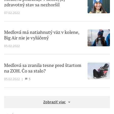
zdravotný stav sa nezhoršil
07.02.2022
Medlová má natiahnutý väz v kolene,
Big Air nie je vylúčený
05.02.2022
Medlová sa zranila tesne pred štartom
na ZOH. Čo sa stalo?
05.02.2022
|
5
Zobraziť viac