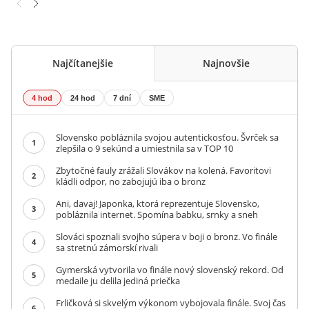
Najčítanejšie
Najnovšie
4 hod
24 hod
7 dní
SME
Slovensko pobláznila svojou autentickosťou. Švrček sa
1
zlepšila o 9 sekúnd a umiestnila sa v TOP 10
Zbytočné fauly zrážali Slovákov na kolená. Favoritovi
2
kládli odpor, no zabojujú iba o bronz
Ani, davaj! Japonka, ktorá reprezentuje Slovensko,
3
pobláznila internet. Spomína babku, srnky a sneh
Slováci spoznali svojho súpera v boji o bronz. Vo finále
4
sa stretnú zámorskí rivali
Gymerská vytvorila vo finále nový slovenský rekord. Od
5
medaile ju delila jediná priečka
Frličková si skvelým výkonom vybojovala finále. Svoj čas
6