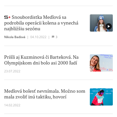
Snoubordistka Medlová sa
podrobila operácii kolena a vynechá
najbližšiu sezónu
Nikola Baďová
|
04.10.2022
|
3
Prišli aj Kuzminová či Barteková. Na
Olympijskom dni bolo asi 2000 ľudí
23.07.2022
Medlová bolesť nevnímala. Možno som
mala zvoliť inú taktiku, hovorí
14.02.2022