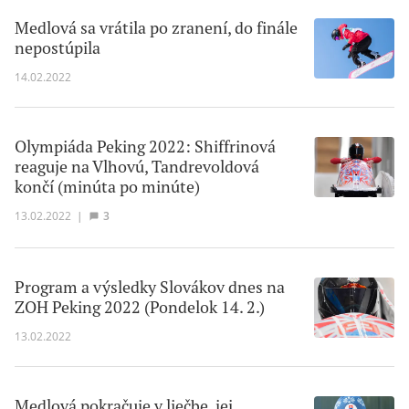
Medlová sa vrátila po zranení, do finále
nepostúpila
14.02.2022
Olympiáda Peking 2022: Shiffrinová
reaguje na Vlhovú, Tandrevoldová
končí (minúta po minúte)
13.02.2022
|
3
Program a výsledky Slovákov dnes na
ZOH Peking 2022 (Pondelok 14. 2.)
13.02.2022
Medlová pokračuje v liečbe, jej