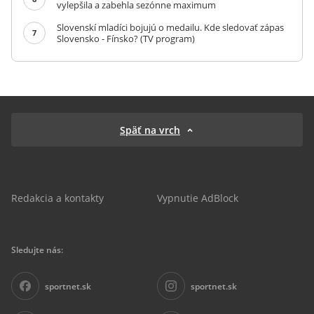
vylepšila a zabehla sezónne maximum
Slovenskí mladíci bojujú o medailu. Kde sledovať zápas
7
Slovensko - Fínsko? (TV program)
Späť na vrch
Redakcia a kontakty
Vypnutie AdBlock
Sledujte nás:
sportnet.sk
sportnet.sk