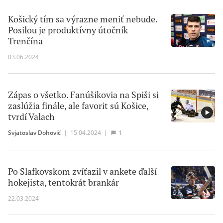
Košický tím sa výrazne meniť nebude.
Posilou je produktívny útočník
Trenčína
03.06.2024
Zápas o všetko. Fanúšikovia na Spiši si
zaslúžia finále, ale favorit sú Košice,
tvrdí Valach
Svjatoslav Dohovič
|
15.04.2024
|
1
Po Slafkovskom zvíťazil v ankete ďalší
hokejista, tentokrát brankár
22.03.2024