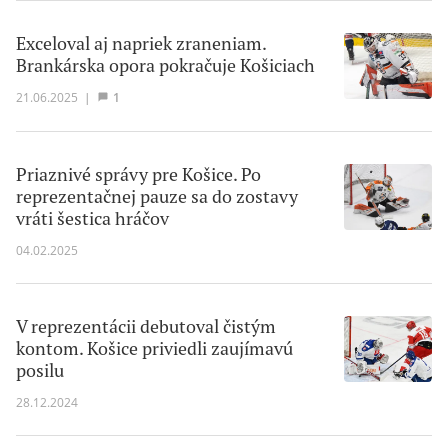
Exceloval aj napriek zraneniam.
Brankárska opora pokračuje Košiciach
21.06.2025
|
1
Priaznivé správy pre Košice. Po
reprezentačnej pauze sa do zostavy
vráti šestica hráčov
04.02.2025
V reprezentácii debutoval čistým
kontom. Košice priviedli zaujímavú
posilu
28.12.2024