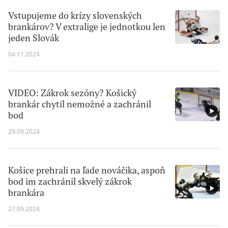
Vstupujeme do krízy slovenských
brankárov? V extralige je jednotkou len
jeden Slovák
04.11.2024
VIDEO: Zákrok sezóny? Košický
brankár chytil nemožné a zachránil
bod
29.09.2024
Košice prehrali na ľade nováčika, aspoň
bod im zachránil skvelý zákrok
brankára
27.09.2024