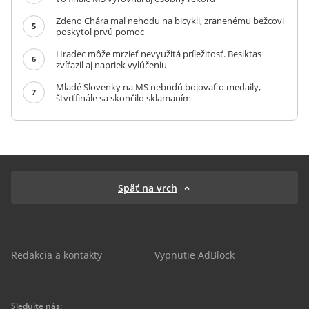
Zdeno Chára mal nehodu na bicykli, zranenému bežcovi
5
poskytol prvú pomoc
Hradec môže mrzieť nevyužitá príležitosť. Besiktas
6
zvíťazil aj napriek vylúčeniu
Mladé Slovenky na MS nebudú bojovať o medaily,
7
štvrťfinále sa skončilo sklamaním
Späť na vrch
Redakcia a kontakty
Vypnutie AdBlock
Sledujte nás: