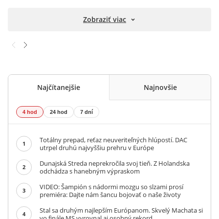
Zobraziť viac
Najčítanejšie
Najnovšie
4 hod
24 hod
7 dní
Totálny prepad, reťaz neuveriteľných hlúpostí. DAC
1
utrpel druhú najvyššiu prehru v Európe
Dunajská Streda neprekročila svoj tieň. Z Holandska
2
odchádza s hanebným výpraskom
VIDEO: Šampión s nádormi mozgu so slzami prosí
3
premiéra: Dajte nám šancu bojovať o naše životy
Stal sa druhým najlepším Európanom. Skvelý Machata si
4
vo finále MS vyrovnal aj osobný rekord