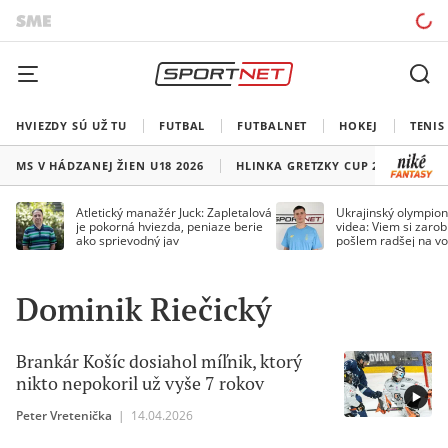
HVIEZDY SÚ UŽ TU
FUTBAL
FUTBALNET
HOKEJ
TENIS
MS V HÁDZANEJ ŽIEN U18 2026
HLINKA GRETZKY CUP 2026
LI
Atletický manažér Juck: Zapletalová
Ukrajinský olympion
je pokorná hviezda, peniaze berie
videa: Viem si zarobi
ako sprievodný jav
pošlem radšej na vo
Dominik Riečický
Brankár Košíc dosiahol míľnik, ktorý
nikto nepokoril už vyše 7 rokov
Peter Vretenička
|
14.04.2026