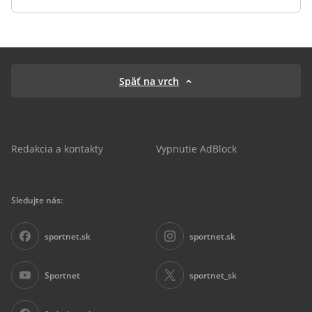
Späť na vrch
Redakcia a kontakty
Vypnutie AdBlock
Sledujte nás:
sportnet.sk
sportnet.sk
Sportnet
sportnet_sk