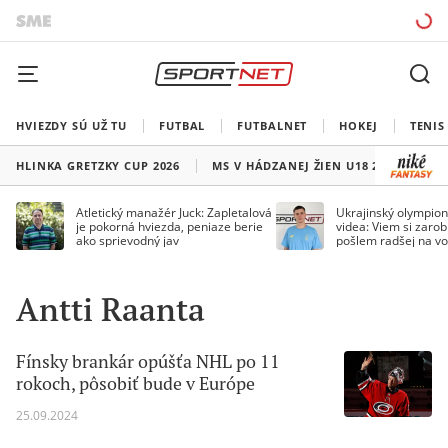
HVIEZDY SÚ UŽ TU
FUTBAL
FUTBALNET
HOKEJ
TENIS
HLINKA GRETZKY CUP 2026
MS V HÁDZANEJ ŽIEN U18 2026
HO
Atletický manažér Juck: Zapletalová
Ukrajinský olympion
je pokorná hviezda, peniaze berie
videa: Viem si zarobi
ako sprievodný jav
pošlem radšej na vo
Antti Raanta
Fínsky brankár opúšťa NHL po 11
rokoch, pôsobiť bude v Európe
25.09.2024