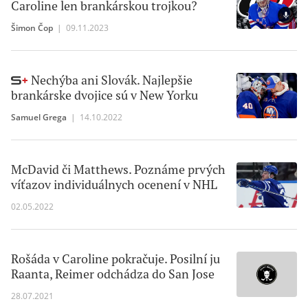
Caroline len brankárskou trojkou?
Šimon Čop
|
09.11.2023
Nechýba ani Slovák. Najlepšie
brankárske dvojice sú v New Yorku
Samuel Grega
|
14.10.2022
McDavid či Matthews. Poznáme prvých
víťazov individuálnych ocenení v NHL
02.05.2022
Rošáda v Caroline pokračuje. Posilní ju
Raanta, Reimer odchádza do San Jose
28.07.2021