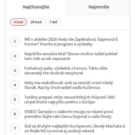
Najčítanejšie
Najnovšie
4 hod
24 hod
7 dní
ME v atletike 2026: Kedy ide Zapletalová, Gajanová či
1
Forster? Pozrite si program a výsledky
Najväčšia senzácia leta? Slovan možno našiel poklad
2
tam, kde sa nik nepozeral
Futbalový palác, výsledok z hororu. Takto ešte
3
slovenský tím dvakrát nevyhorel
Keby ma nedraftovali, svet sa nezrúti, vraví mladý
4
Slovák. Raz by chcel sedieť vedľa Kučerova
Totálny prepad, reťaz neuveriteľných hlúpostí. DAC
5
utrpel druhú najvyššiu prehru v Európe
VIDEO: Šampión s nádormi mozgu so slzami prosí
6
premiéra: Dajte nám šancu bojovať o naše životy
Stal sa druhým najlepším Európanom. Skvelý Machata si
7
vo finále MS vyrovnal aj osobný rekord