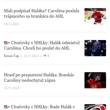
Mali podpísať Haláka? Carolina poslala
trápiaceho sa brankára do AHL
18.12.2023
Chuťovky z NHLky: Halák odmietol
Carolinu. Chceli ho poslať do AHL
Šimon Čop
|
23.11.2023
|
8
Hneď po prepustení Haláka. Brankár
Caroliny nedochytal zápas
23.11.2023
Chuťovky z NHLky: Bude Halák v