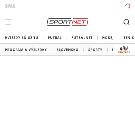
HVIEZDY SÚ UŽ TU
FUTBAL
FUTBALNET
HOKEJ
TENIS
PROGRAM A VÝSLEDKY
SLOVENSKO
ŠPORTY
MEDAILOVÁ