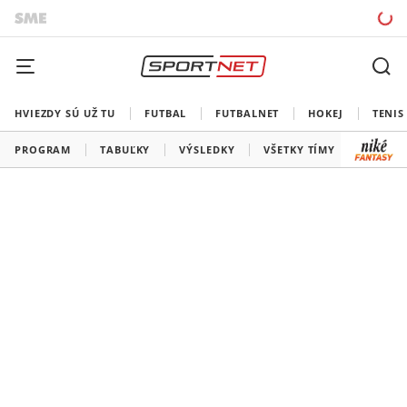
HVIEZDY SÚ UŽ TU
FUTBAL
FUTBALNET
HOKEJ
TENIS
PROGRAM
TABUĽKY
VÝSLEDKY
VŠETKY TÍMY
SLOVEN