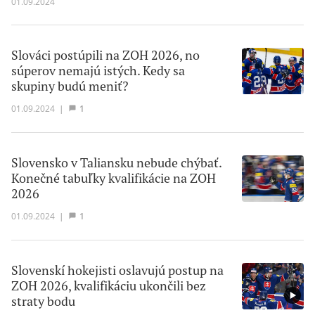
01.09.2024
Slováci postúpili na ZOH 2026, no
súperov nemajú istých. Kedy sa
skupiny budú meniť?
01.09.2024
|
1
Slovensko v Taliansku nebude chýbať.
Konečné tabuľky kvalifikácie na ZOH
2026
01.09.2024
|
1
Slovenskí hokejisti oslavujú postup na
ZOH 2026, kvalifikáciu ukončili bez
straty bodu