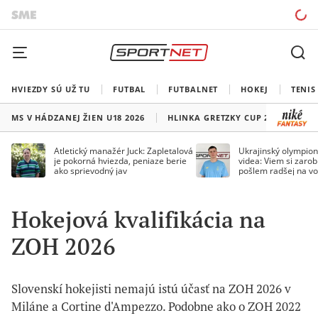
HVIEZDY SÚ UŽ TU
FUTBAL
FUTBALNET
HOKEJ
TENIS
MS V HÁDZANEJ ŽIEN U18 2026
HLINKA GRETZKY CUP 2026
LI
Atletický manažér Juck: Zapletalová
Ukrajinský olympion
je pokorná hviezda, peniaze berie
videa: Viem si zarobi
ako sprievodný jav
pošlem radšej na vo
Hokejová kvalifikácia na
ZOH 2026
Slovenskí hokejisti nemajú istú účasť na ZOH 2026 v
Miláne a Cortine d'Ampezzo. Podobne ako o ZOH 2022