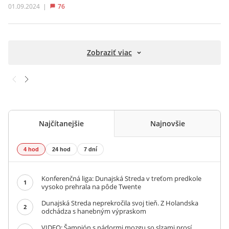
01.09.2024
|
76
Zobraziť viac
Najčítanejšie
Najnovšie
4 hod
24 hod
7 dní
Konferenčná liga: Dunajská Streda v treťom predkole
1
vysoko prehrala na pôde Twente
Dunajská Streda neprekročila svoj tieň. Z Holandska
2
odchádza s hanebným výpraskom
VIDEO: Šampión s nádormi mozgu so slzami prosí