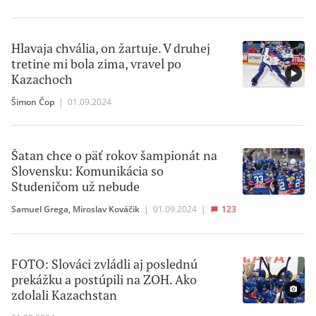
Hlavaja chvália, on žartuje. V druhej
tretine mi bola zima, vravel po
Kazachoch
Šimon Čop
|
01.09.2024
Šatan chce o päť rokov šampionát na
Slovensku: Komunikácia so
Studeničom už nebude
Samuel Grega
,
Miroslav Kováčik
|
01.09.2024
|
123
FOTO: Slováci zvládli aj poslednú
prekážku a postúpili na ZOH. Ako
zdolali Kazachstan