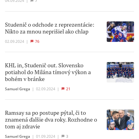
04.09.2024
|
7
Studenič o odchode z reprezentácie:
Nikto za mnou neprišiel ako chlap
02.09.2024
|
76
KHL in, Studenič out. Slovensko
potiahol do Milána tímový výkon a
bohém v bránke
Samuel Grega
|
02.09.2024
|
21
Ramsay sa po postupe pýtal, či to
znamená ďalšie dva roky. Rozhodne o
tom aj zdravie
Samuel Grega
|
01.09.2024
|
3