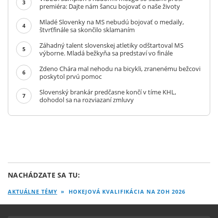
3
premiéra: Dajte nám šancu bojovať o naše životy
Mladé Slovenky na MS nebudú bojovať o medaily,
4
štvrťfinále sa skončilo sklamaním
Záhadný talent slovenskej atletiky odštartoval MS
5
výborne. Mladá bežkyňa sa predstaví vo finále
Zdeno Chára mal nehodu na bicykli, zranenému bežcovi
6
poskytol prvú pomoc
Slovenský brankár predčasne končí v tíme KHL,
7
dohodol sa na rozviazaní zmluvy
NACHÁDZATE SA TU:
AKTUÁLNE TÉMY
»
HOKEJOVÁ KVALIFIKÁCIA NA ZOH 2026