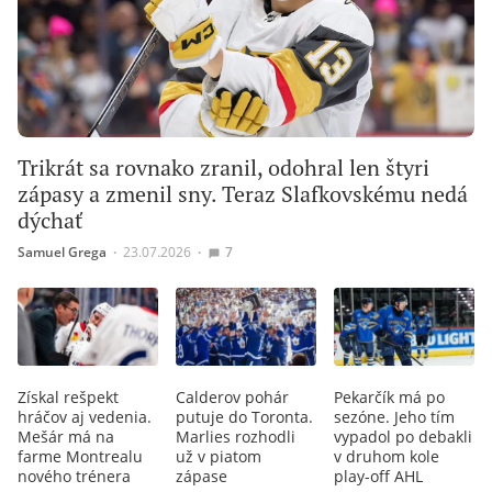
Trikrát sa rovnako zranil, odohral len štyri
zápasy a zmenil sny. Teraz Slafkovskému nedá
dýchať
Samuel Grega
∙
23.07.2026
∙
7
Získal rešpekt
Calderov pohár
Pekarčík má po
hráčov aj vedenia.
putuje do Toronta.
sezóne. Jeho tím
Mešár má na
Marlies rozhodli
vypadol po debakli
farme Montrealu
už v piatom
v druhom kole
nového trénera
zápase
play-off AHL