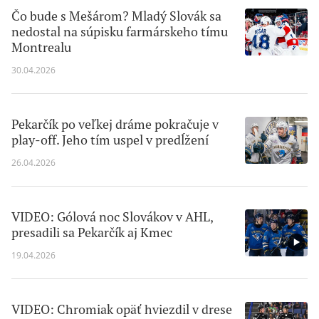
Čo bude s Mešárom? Mladý Slovák sa
nedostal na súpisku farmárskeho tímu
Montrealu
30.04.2026
Pekarčík po veľkej dráme pokračuje v
play-off. Jeho tím uspel v predĺžení
26.04.2026
VIDEO: Gólová noc Slovákov v AHL,
presadili sa Pekarčík aj Kmec
19.04.2026
VIDEO: Chromiak opäť hviezdil v drese