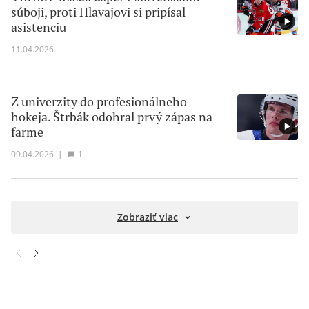
súboji, proti Hlavajovi si pripísal
asistenciu
11.04.2026
Z univerzity do profesionálneho
hokeja. Štrbák odohral prvý zápas na
farme
09.04.2026
|
1
Zobraziť viac