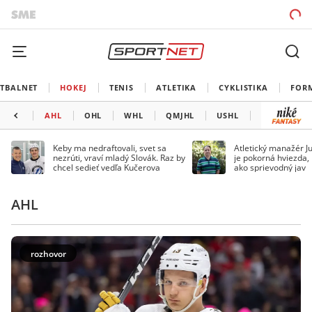
TBALNET
HOKEJ
TENIS
ATLETIKA
CYKLISTIKA
FOR
AHL
OHL
WHL
QMJHL
USHL
LIGA MAJS
Keby ma nedraftovali, svet sa
Atletický manažér Ju
nezrúti, vraví mladý Slovák. Raz by
je pokorná hviezda,
chcel sedieť vedľa Kučerova
ako sprievodný jav
AHL
rozhovor