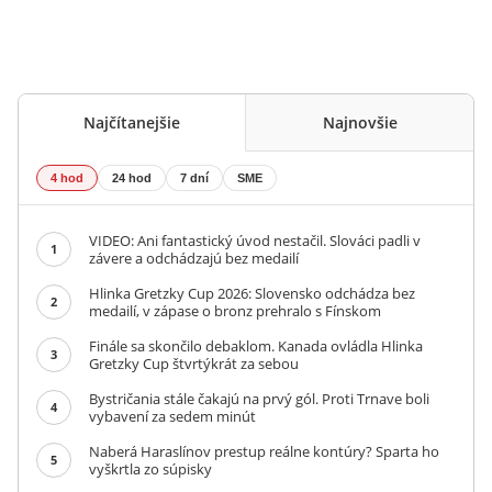
Najčítanejšie
Najnovšie
4 hod
24 hod
7 dní
SME
VIDEO: Ani fantastický úvod nestačil. Slováci padli v
1
závere a odchádzajú bez medailí
Hlinka Gretzky Cup 2026: Slovensko odchádza bez
2
medailí, v zápase o bronz prehralo s Fínskom
Finále sa skončilo debaklom. Kanada ovládla Hlinka
3
Gretzky Cup štvrtýkrát za sebou
Bystričania stále čakajú na prvý gól. Proti Trnave boli
4
vybavení za sedem minút
Naberá Haraslínov prestup reálne kontúry? Sparta ho
5
vyškrtla zo súpisky