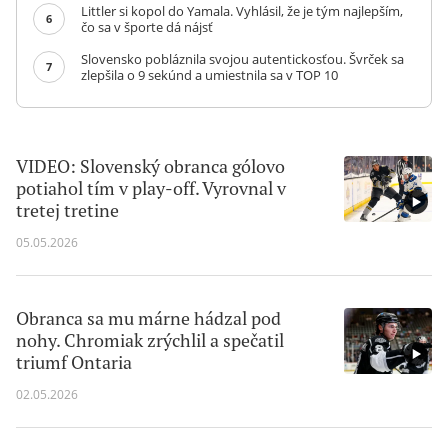
Littler si kopol do Yamala. Vyhlásil, že je tým najlepším,
6
čo sa v športe dá nájsť
Slovensko pobláznila svojou autentickosťou. Švrček sa
7
zlepšila o 9 sekúnd a umiestnila sa v TOP 10
VIDEO: Slovenský obranca gólovo
potiahol tím v play-off. Vyrovnal v
tretej tretine
05.05.2026
Obranca sa mu márne hádzal pod
nohy. Chromiak zrýchlil a spečatil
triumf Ontaria
02.05.2026