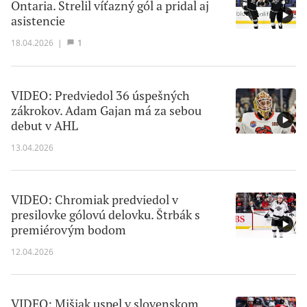
Ontaria. Strelil víťazný gól a pridal aj
asistencie
18.04.2026
|
1
VIDEO: Predviedol 36 úspešných
zákrokov. Adam Gajan má za sebou
debut v AHL
13.04.2026
VIDEO: Chromiak predviedol v
presilovke gólovú delovku. Štrbák s
premiérovým bodom
12.04.2026
VIDEO: Mišiak uspel v slovenskom