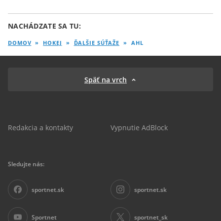
NACHÁDZATE SA TU:
DOMOV
»
HOKEJ
»
ĎALŠIE SÚŤAŽE
»
AHL
Späť na vrch
Redakcia a kontakty
Vypnutie AdBlock
Sledujte nás:
sportnet.sk
sportnet.sk
Sportnet
sportnet_sk