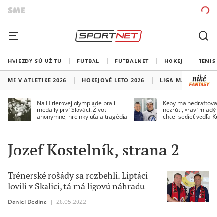
HVIEZDY SÚ UŽ TU
FUTBAL
FUTBALNET
HOKEJ
TENIS
ME V ATLETIKE 2026
HOKEJOVÉ LETO 2026
LIGA MAJSTROV
Na Hitlerovej olympiáde brali
Keby ma nedraftoval
medaily prví Slováci. Život
nezrúti, vraví mladý
anonymnej hrdinky uťala tragédia
chcel sedieť vedľa 
Jozef Kostelník, strana 2
Trénerské rošády sa rozbehli. Liptáci
lovili v Skalici, tá má ligovú náhradu
Daniel Dedina
|
28.05.2022