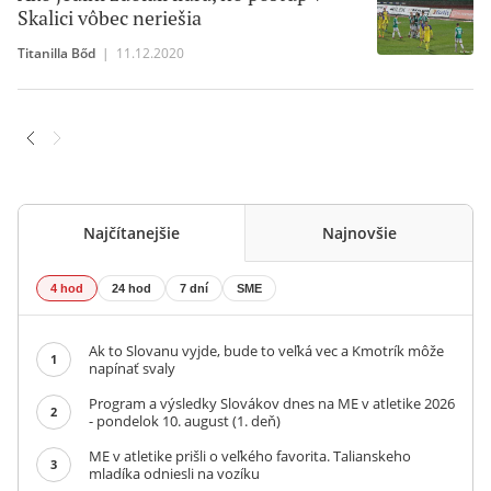
Skalici vôbec neriešia
Titanilla Bőd
|
11.12.2020
Najčítanejšie
Najnovšie
4 hod
24 hod
7 dní
SME
Ak to Slovanu vyjde, bude to veľká vec a Kmotrík môže
1
napínať svaly
Program a výsledky Slovákov dnes na ME v atletike 2026
2
- pondelok 10. august (1. deň)
ME v atletike prišli o veľkého favorita. Talianskeho
3
mladíka odniesli na vozíku