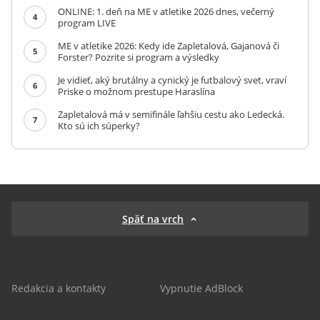
ONLINE: 1. deň na ME v atletike 2026 dnes, večerný
4
program LIVE
ME v atletike 2026: Kedy ide Zapletalová, Gajanová či
5
Forster? Pozrite si program a výsledky
Je vidieť, aký brutálny a cynický je futbalový svet, vraví
6
Priske o možnom prestupe Haraslína
Zapletalová má v semifinále ľahšiu cestu ako Ledecká.
7
Kto sú ich súperky?
Späť na vrch
Redakcia a kontakty
Vypnutie AdBlock