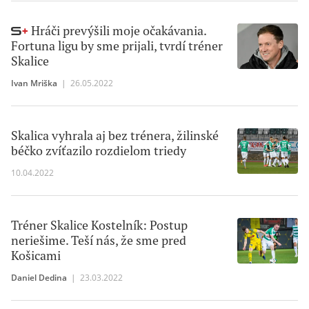
Hráči prevýšili moje očakávania.
Fortuna ligu by sme prijali, tvrdí tréner
Skalice
Ivan Mriška
|
26.05.2022
Skalica vyhrala aj bez trénera, žilinské
béčko zvíťazilo rozdielom triedy
10.04.2022
Tréner Skalice Kostelník: Postup
neriešime. Teší nás, že sme pred
Košicami
Daniel Dedina
|
23.03.2022