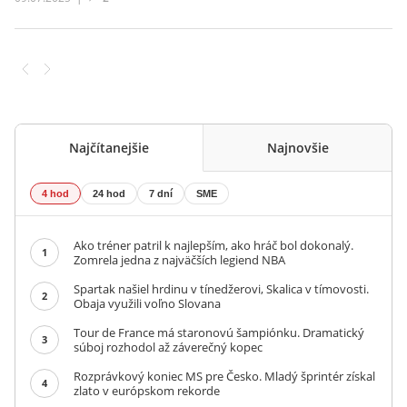
Najčítanejšie
Najnovšie
4 hod
24 hod
7 dní
SME
Ako tréner patril k najlepším, ako hráč bol dokonalý.
1
Zomrela jedna z najväčších legiend NBA
Spartak našiel hrdinu v tínedžerovi, Skalica v tímovosti.
2
Obaja využili voľno Slovana
Tour de France má staronovú šampiónku. Dramatický
3
súboj rozhodol až záverečný kopec
Rozprávkový koniec MS pre Česko. Mladý šprintér získal
4
zlato v európskom rekorde