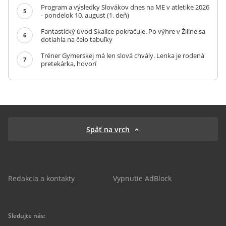
Program a výsledky Slovákov dnes na ME v atletike 2026
5
- pondelok 10. august (1. deň)
Fantastický úvod Skalice pokračuje. Po výhre v Žiline sa
6
dotiahla na čelo tabuľky
Tréner Gymerskej má len slová chvály. Lenka je rodená
7
pretekárka, hovorí
Späť na vrch
Redakcia a kontakty
Vypnutie AdBlock
Sledujte nás: