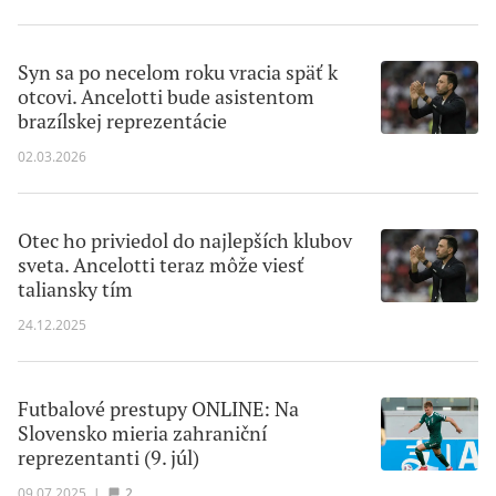
Syn sa po necelom roku vracia späť k
otcovi. Ancelotti bude asistentom
brazílskej reprezentácie
02.03.2026
Otec ho priviedol do najlepších klubov
sveta. Ancelotti teraz môže viesť
taliansky tím
24.12.2025
Futbalové prestupy ONLINE: Na
Slovensko mieria zahraniční
reprezentanti (9. júl)
09.07.2025
|
2