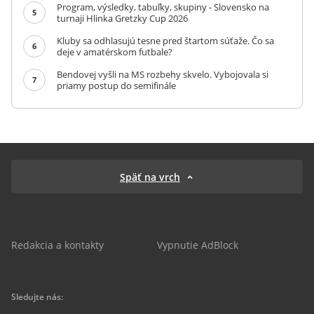
Program, výsledky, tabuľky, skupiny - Slovensko na
5
turnaji Hlinka Gretzky Cup 2026
Kluby sa odhlasujú tesne pred štartom súťaže. Čo sa
6
deje v amatérskom futbale?
Bendovej vyšli na MS rozbehy skvelo. Vybojovala si
7
priamy postup do semifinále
Späť na vrch
Redakcia a kontakty
Vypnutie AdBlock
Sledujte nás: