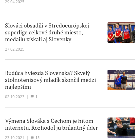
29.04.2025
Slováci obsadili v Stredoeurópskej
superlige celkové druhé miesto,
medailu získali aj Slovenky
27.02.2025
Budúca hviezda Slovenska? Skvelý
stolnotenisový mladík skončil medzi
najlepšími
02.10.2023
|
1
Výmena Slováka s Čechom je hitom
internetu. Rozhodol ju brilantný úder
23.10.2021
|
15