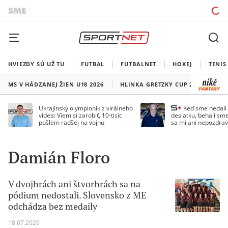
HVIEZDY SÚ UŽ TU
FUTBAL
FUTBALNET
HOKEJ
TENIS
MS V HÁDZANEJ ŽIEN U18 2026
HLINKA GRETZKY CUP 2026
LI
Ukrajinský olympionik z virálneho
Keď sme nedal
videa: Viem si zarobiť, 10-tisíc
desiatku, behali sme
pošlem radšej na vojnu
sa mi ani nepozdrav
Droppa
Damián Floro
V dvojhrách ani štvorhrách sa na
pódium nedostali. Slovensko z ME
odchádza bez medaily
18.07.2026