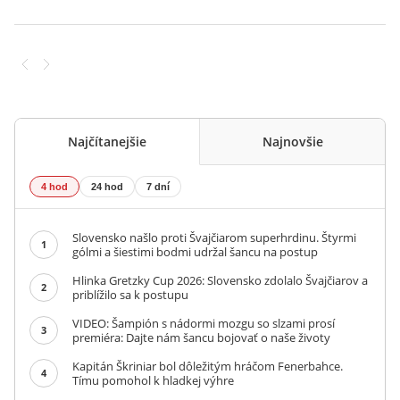
Najčítanejšie
Najnovšie
4 hod
24 hod
7 dní
Slovensko našlo proti Švajčiarom superhrdinu. Štyrmi
1
gólmi a šiestimi bodmi udržal šancu na postup
Hlinka Gretzky Cup 2026: Slovensko zdolalo Švajčiarov a
2
priblížilo sa k postupu
VIDEO: Šampión s nádormi mozgu so slzami prosí
3
premiéra: Dajte nám šancu bojovať o naše životy
Kapitán Škriniar bol dôležitým hráčom Fenerbahce.
4
Tímu pomohol k hladkej výhre