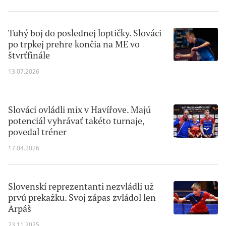
Tuhý boj do poslednej loptičky. Slováci
po trpkej prehre končia na ME vo
štvrťfinále
13.07.2026
Slováci ovládli mix v Havířove. Majú
potenciál vyhrávať takéto turnaje,
povedal tréner
17.04.2026
Slovenskí reprezentanti nezvládli už
prvú prekažku. Svoj zápas zvládol len
Arpáš
23.11.2025