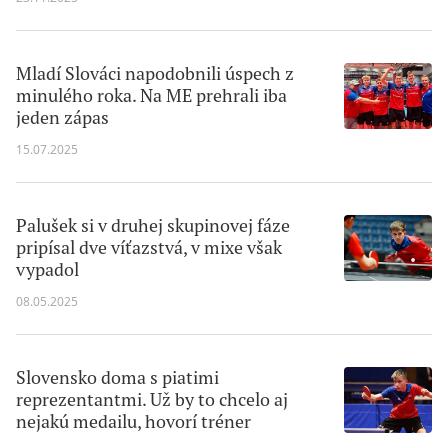
Mladí Slováci napodobnili úspech z
minulého roka. Na ME prehrali iba
jeden zápas
15.07.2025
Palušek si v druhej skupinovej fáze
pripísal dve víťazstvá, v mixe však
vypadol
08.05.2025
Slovensko doma s piatimi
reprezentantmi. Už by to chcelo aj
nejakú medailu, hovorí tréner