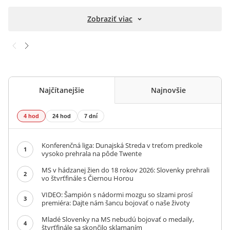
Zobraziť viac
Najčítanejšie
Najnovšie
4 hod
24 hod
7 dní
Konferenčná liga: Dunajská Streda v treťom predkole
1
vysoko prehrala na pôde Twente
MS v hádzanej žien do 18 rokov 2026: Slovenky prehrali
2
vo štvrťfinále s Čiernou Horou
VIDEO: Šampión s nádormi mozgu so slzami prosí
3
premiéra: Dajte nám šancu bojovať o naše životy
Mladé Slovenky na MS nebudú bojovať o medaily,
4
štvrťfinále sa skončilo sklamaním