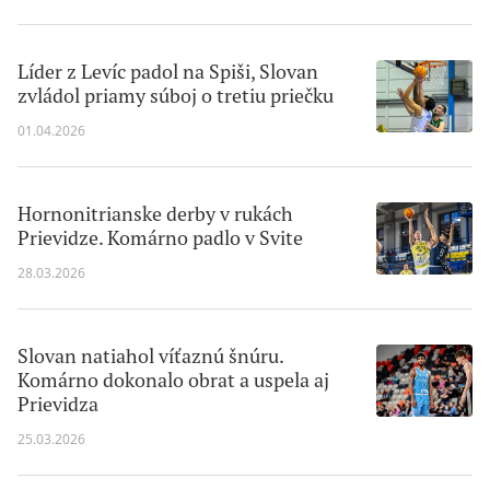
Líder z Levíc padol na Spiši, Slovan
zvládol priamy súboj o tretiu priečku
01.04.2026
Hornonitrianske derby v rukách
Prievidze. Komárno padlo v Svite
28.03.2026
Slovan natiahol víťaznú šnúru.
Komárno dokonalo obrat a uspela aj
Prievidza
25.03.2026