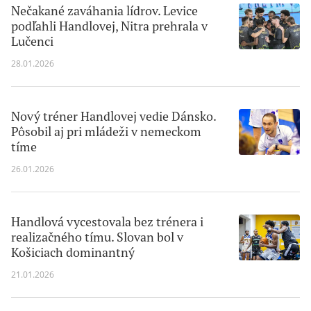
Nečakané zaváhania lídrov. Levice
podľahli Handlovej, Nitra prehrala v
Lučenci
28.01.2026
Nový tréner Handlovej vedie Dánsko.
Pôsobil aj pri mládeži v nemeckom
tíme
26.01.2026
Handlová vycestovala bez trénera i
realizačného tímu. Slovan bol v
Košiciach dominantný
21.01.2026