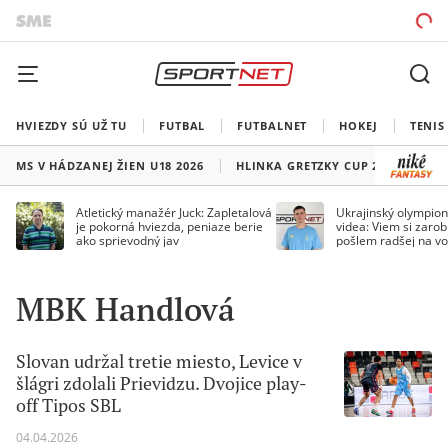
HVIEZDY SÚ UŽ TU
FUTBAL
FUTBALNET
HOKEJ
TENIS
MS V HÁDZANEJ ŽIEN U18 2026
HLINKA GRETZKY CUP 2026
LI
Atletický manažér Juck: Zapletalová
Ukrajinský olympion
je pokorná hviezda, peniaze berie
videa: Viem si zarobi
ako sprievodný jav
pošlem radšej na vo
MBK Handlová
Slovan udržal tretie miesto, Levice v
šlágri zdolali Prievidzu. Dvojice play-
off Tipos SBL
04.04.2026