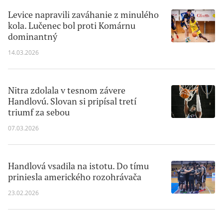
Levice napravili zaváhanie z minulého
kola. Lučenec bol proti Komárnu
dominantný
14.03.2026
Nitra zdolala v tesnom závere
Handlovú. Slovan si pripísal tretí
triumf za sebou
07.03.2026
Handlová vsadila na istotu. Do tímu
priniesla amerického rozohrávača
23.02.2026