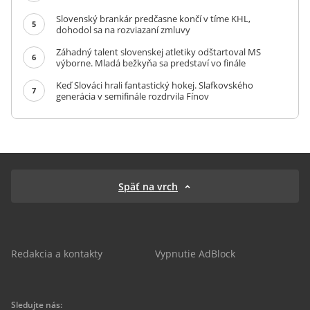
Slovenský brankár predčasne končí v tíme KHL,
5
dohodol sa na rozviazaní zmluvy
Záhadný talent slovenskej atletiky odštartoval MS
6
výborne. Mladá bežkyňa sa predstaví vo finále
Keď Slováci hrali fantastický hokej. Slafkovského
7
generácia v semifinále rozdrvila Fínov
Späť na vrch
Redakcia a kontakty
Vypnutie AdBlock
Sledujte nás: