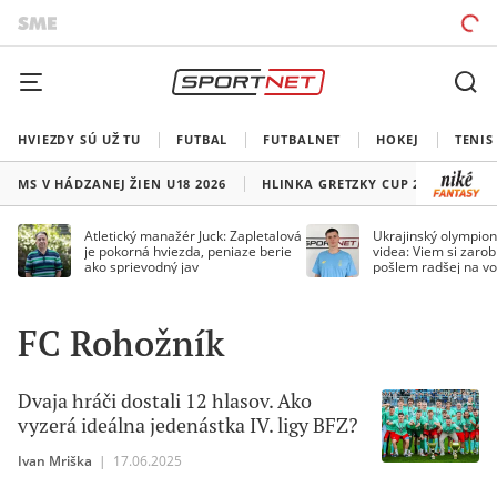
HVIEZDY SÚ UŽ TU
FUTBAL
FUTBALNET
HOKEJ
TENIS
MS V HÁDZANEJ ŽIEN U18 2026
HLINKA GRETZKY CUP 2026
LI
Atletický manažér Juck: Zapletalová
Ukrajinský olympion
je pokorná hviezda, peniaze berie
videa: Viem si zarobi
ako sprievodný jav
pošlem radšej na vo
FC Rohožník
Dvaja hráči dostali 12 hlasov. Ako
vyzerá ideálna jedenástka IV. ligy BFZ?
Ivan Mriška
|
17.06.2025