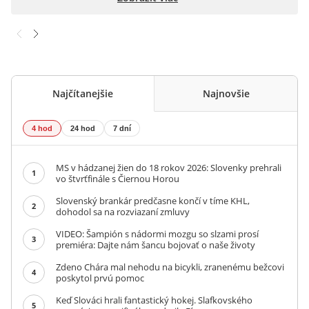
Najčítanejšie
Najnovšie
4 hod
24 hod
7 dní
MS v hádzanej žien do 18 rokov 2026: Slovenky prehrali
1
vo štvrťfinále s Čiernou Horou
Slovenský brankár predčasne končí v tíme KHL,
2
dohodol sa na rozviazaní zmluvy
VIDEO: Šampión s nádormi mozgu so slzami prosí
3
premiéra: Dajte nám šancu bojovať o naše životy
Zdeno Chára mal nehodu na bicykli, zranenému bežcovi
4
poskytol prvú pomoc
Keď Slováci hrali fantastický hokej. Slafkovského
5