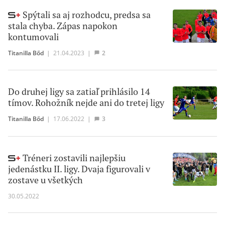
Spýtali sa aj rozhodcu, predsa sa
stala chyba. Zápas napokon
kontumovali
Titanilla Bőd
|
21.04.2023
|
2
Do druhej ligy sa zatiaľ prihlásilo 14
tímov. Rohožník nejde ani do tretej ligy
Titanilla Bőd
|
17.06.2022
|
3
Tréneri zostavili najlepšiu
jedenástku II. ligy. Dvaja figurovali v
zostave u všetkých
30.05.2022