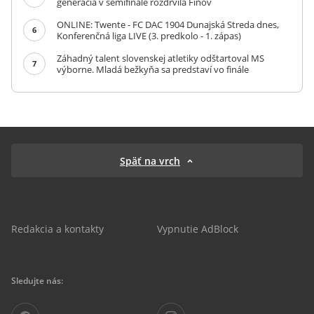
generácia v semifinále rozdrvila Fínov
ONLINE: Twente - FC DAC 1904 Dunajská Streda dnes,
6
Konferenčná liga LIVE (3. predkolo - 1. zápas)
Záhadný talent slovenskej atletiky odštartoval MS
7
výborne. Mladá bežkyňa sa predstaví vo finále
Späť na vrch
Redakcia a kontakty
Vypnutie AdBlock
Sledujte nás: