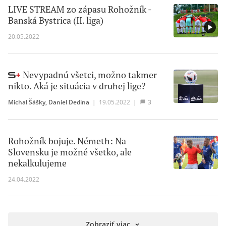
LIVE STREAM zo zápasu Rohožník -
Banská Bystrica (II. liga)
20.05.2022
Nevypadnú všetci, možno takmer
nikto. Aká je situácia v druhej lige?
Michal Šášky
,
Daniel Dedina
|
19.05.2022
|
3
Rohožník bojuje. Németh: Na
Slovensku je možné všetko, ale
nekalkulujeme
24.04.2022
Zobraziť viac