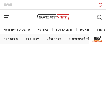
HVIEZDY SÚ UŽ TU
FUTBAL
FUTBALNET
HOKEJ
TENIS
PROGRAM
TABUĽKY
VÝSLEDKY
SLOVENSKÝ TÍM
VŠE