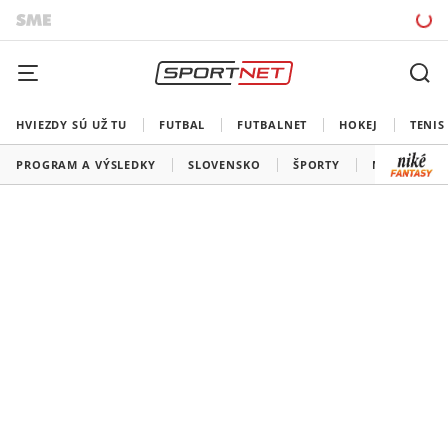
HVIEZDY SÚ UŽ TU
FUTBAL
FUTBALNET
HOKEJ
TENIS
PROGRAM A VÝSLEDKY
SLOVENSKO
ŠPORTY
MEDAILOVÁ