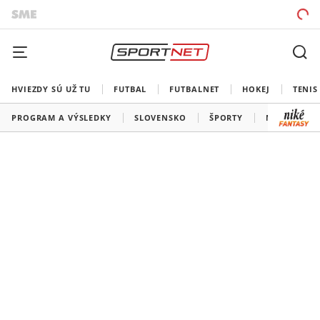
HVIEZDY SÚ UŽ TU
FUTBAL
FUTBALNET
HOKEJ
TENIS
PROGRAM A VÝSLEDKY
SLOVENSKO
ŠPORTY
MEDAILOVÁ