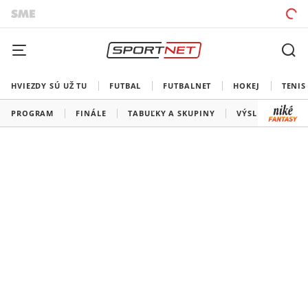
HVIEZDY SÚ UŽ TU
FUTBAL
FUTBALNET
HOKEJ
TENIS
PROGRAM
FINÁLE
TABUĽKY A SKUPINY
VÝSLEDKY
V