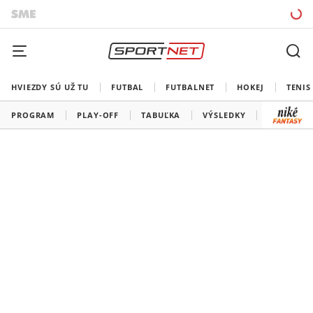
HVIEZDY SÚ UŽ TU
FUTBAL
FUTBALNET
HOKEJ
TENIS
PROGRAM
PLAY-OFF
TABUĽKA
VÝSLEDKY
ŠK SLOVA