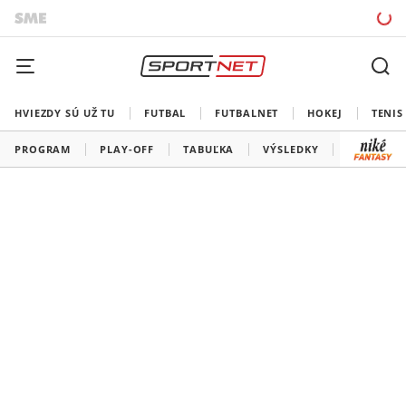
HVIEZDY SÚ UŽ TU
FUTBAL
FUTBALNET
HOKEJ
TENIS
PROGRAM
PLAY-OFF
TABUĽKA
VÝSLEDKY
ŠK SLOVA