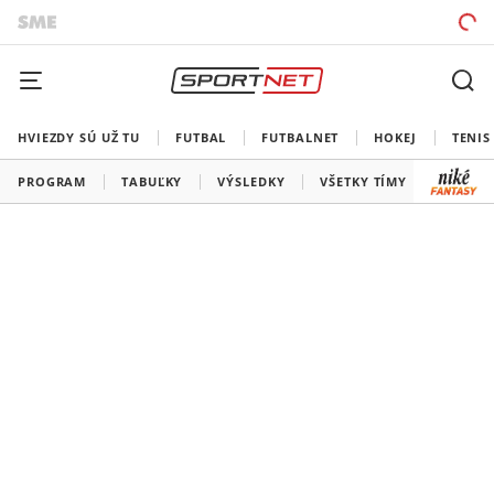
HVIEZDY SÚ UŽ TU
FUTBAL
FUTBALNET
HOKEJ
TENIS
PROGRAM
TABUĽKY
VÝSLEDKY
VŠETKY TÍMY
SLOVEN