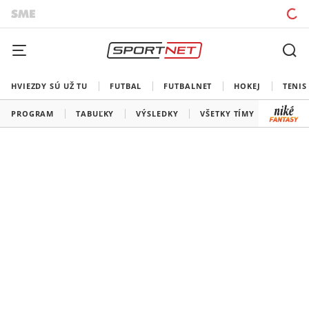
HVIEZDY SÚ UŽ TU
FUTBAL
FUTBALNET
HOKEJ
TENIS
PROGRAM
TABUĽKY
VÝSLEDKY
VŠETKY TÍMY
SLOVEN