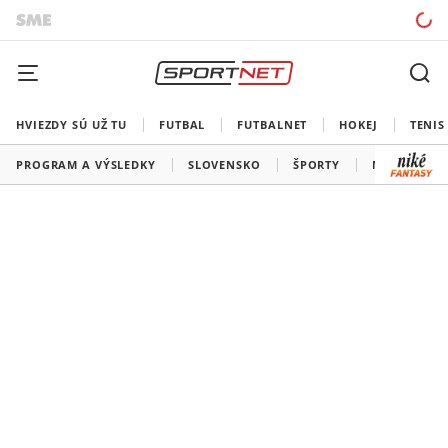
HVIEZDY SÚ UŽ TU
FUTBAL
FUTBALNET
HOKEJ
TENIS
PROGRAM A VÝSLEDKY
SLOVENSKO
ŠPORTY
MEDAILOVÁ