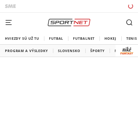
HVIEZDY SÚ UŽ TU
FUTBAL
FUTBALNET
HOKEJ
TENIS
PROGRAM A VÝSLEDKY
SLOVENSKO
ŠPORTY
MEDAILOVÁ