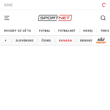
HVIEZDY SÚ UŽ TU
FUTBAL
FUTBALNET
HOKEJ
TENIS
SLOVENSKO
ČESKO
KANADA
DÁNSKO
TALI