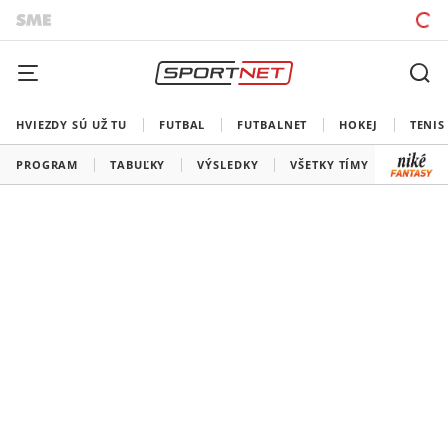
HVIEZDY SÚ UŽ TU
FUTBAL
FUTBALNET
HOKEJ
TENIS
PROGRAM
TABUĽKY
VÝSLEDKY
VŠETKY TÍMY
SLOVEN