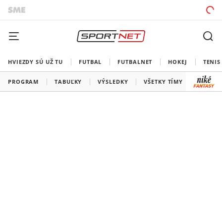
HVIEZDY SÚ UŽ TU
FUTBAL
FUTBALNET
HOKEJ
TENIS
PROGRAM
TABUĽKY
VÝSLEDKY
VŠETKY TÍMY
SLOVEN