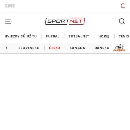
HVIEZDY SÚ UŽ TU
FUTBAL
FUTBALNET
HOKEJ
TENIS
SLOVENSKO
ČESKO
KANADA
DÁNSKO
TALI