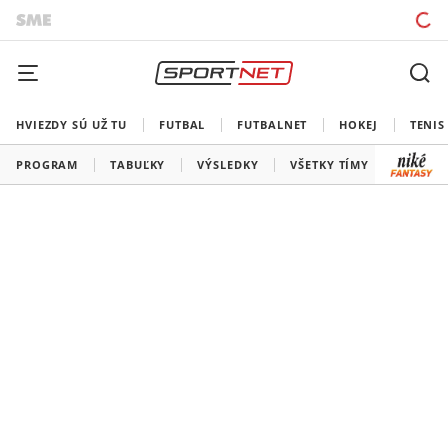
HVIEZDY SÚ UŽ TU
FUTBAL
FUTBALNET
HOKEJ
TENIS
PROGRAM
TABUĽKY
VÝSLEDKY
VŠETKY TÍMY
SLOVEN