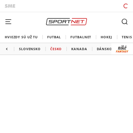
HVIEZDY SÚ UŽ TU
FUTBAL
FUTBALNET
HOKEJ
TENIS
SLOVENSKO
ČESKO
KANADA
DÁNSKO
TALI