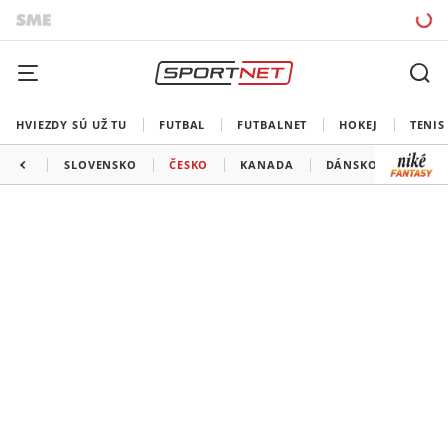
HVIEZDY SÚ UŽ TU
FUTBAL
FUTBALNET
HOKEJ
TENIS
SLOVENSKO
ČESKO
KANADA
DÁNSKO
TALI