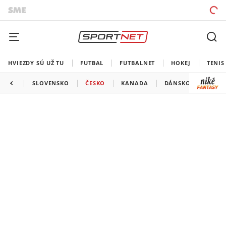
HVIEZDY SÚ UŽ TU
FUTBAL
FUTBALNET
HOKEJ
TENIS
SLOVENSKO
ČESKO
KANADA
DÁNSKO
TALI