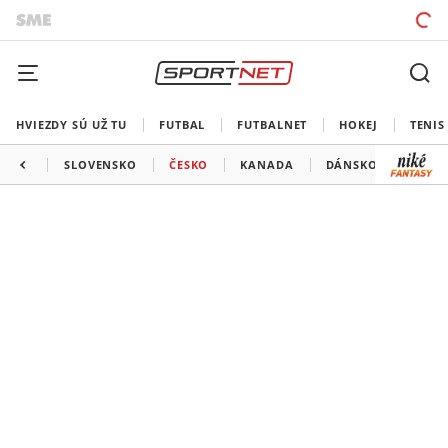
HVIEZDY SÚ UŽ TU
FUTBAL
FUTBALNET
HOKEJ
TENIS
SLOVENSKO
ČESKO
KANADA
DÁNSKO
TALI